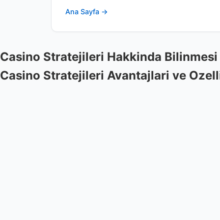
Ana Sayfa →
Casino Stratejileri Hakkinda Bilinmesi
Casino Stratejileri Avantajlari ve Ozell