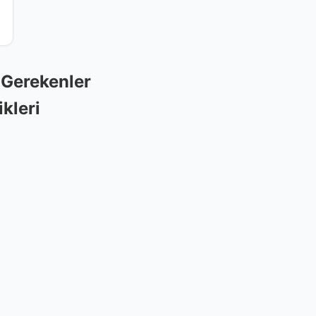
 Gerekenler
ikleri