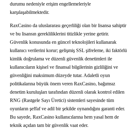
durumu nedeniyle erişim engellemeleriyle
karşılaşabilmektedir.
RaxCasino da uluslararası geçerliliği olan bir lisansa sahiptir
ve bu lisansın gerekliliklerini titizlikle yerine getirir.
Güvenlik konusunda en güncel teknolojileri kullanarak
kullanıcı verilerini korur; gelişmiş SSL şifreleme, iki faktörlü
kimlik doğrulama ve düzenli güvenlik denetimleri ile
kullanıcıların kişisel ve finansal bilgilerinin gizliliğini ve
güvenliğini maksimum düzeyde tutar. Adaletli oyun
politikalarına büyük önem veren RaxCasino, bağımsız
denetim kuruluşları tarafından düzenli olarak kontrol edilen
RNG (Rastgele Sayı Üretici) sistemleri sayesinde tüm
oyunların şeffaf ve adil bir şekilde oynandığını garanti eder.
Bu sayede, RaxCasino kullanıcılarına hem yasal hem de
teknik açıdan tam bir güvenlik vaat eder.