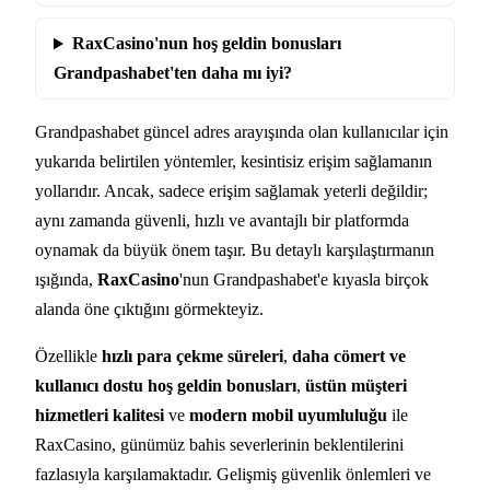
RaxCasino'nun hoş geldin bonusları
Grandpashabet'ten daha mı iyi?
Grandpashabet güncel adres arayışında olan kullanıcılar için
yukarıda belirtilen yöntemler, kesintisiz erişim sağlamanın
yollarıdır. Ancak, sadece erişim sağlamak yeterli değildir;
aynı zamanda güvenli, hızlı ve avantajlı bir platformda
oynamak da büyük önem taşır. Bu detaylı karşılaştırmanın
ışığında,
RaxCasino
'nun Grandpashabet'e kıyasla birçok
alanda öne çıktığını görmekteyiz.
Özellikle
hızlı para çekme süreleri
,
daha cömert ve
kullanıcı dostu hoş geldin bonusları
,
üstün müşteri
hizmetleri kalitesi
ve
modern mobil uyumluluğu
ile
RaxCasino, günümüz bahis severlerinin beklentilerini
fazlasıyla karşılamaktadır. Gelişmiş güvenlik önlemleri ve