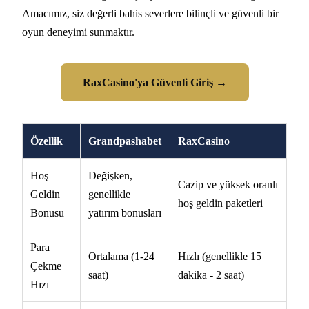
Amacımız, siz değerli bahis severlere bilinçli ve güvenli bir
oyun deneyimi sunmaktır.
RaxCasino'ya Güvenli Giriş →
Özellik
Grandpashabet
RaxCasino
Hoş
Değişken,
Cazip ve yüksek oranlı
Geldin
genellikle
hoş geldin paketleri
Bonusu
yatırım bonusları
Para
Ortalama (1-24
Hızlı (genellikle 15
Çekme
saat)
dakika - 2 saat)
Hızı