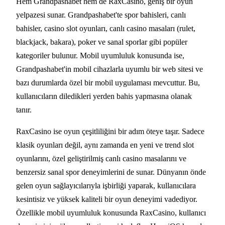
Hem Grandpashabet hem de RaxCasino, geniş bir oyun
yelpazesi sunar. Grandpashabet'te spor bahisleri, canlı
bahisler, casino slot oyunları, canlı casino masaları (rulet,
blackjack, bakara), poker ve sanal sporlar gibi popüler
kategoriler bulunur. Mobil uyumluluk konusunda ise,
Grandpashabet'in mobil cihazlarla uyumlu bir web sitesi ve
bazı durumlarda özel bir mobil uygulaması mevcuttur. Bu,
kullanıcıların diledikleri yerden bahis yapmasına olanak
tanır.
RaxCasino ise oyun çeşitliliğini bir adım öteye taşır. Sadece
klasik oyunları değil, aynı zamanda en yeni ve trend slot
oyunlarını, özel geliştirilmiş canlı casino masalarını ve
benzersiz sanal spor deneyimlerini de sunar. Dünyanın önde
gelen oyun sağlayıcılarıyla işbirliği yaparak, kullanıcılara
kesintisiz ve yüksek kaliteli bir oyun deneyimi vadediyor.
Özellikle mobil uyumluluk konusunda RaxCasino, kullanıcı