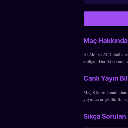
Maç Hakkında
Al Ahli ve Al Duhail ara
ediliyor. Her iki takım
Canlı Yayın Bil
Maç S Sport kanalından c
yayınına erişebilir. Bu s
Sıkça Sorulan 