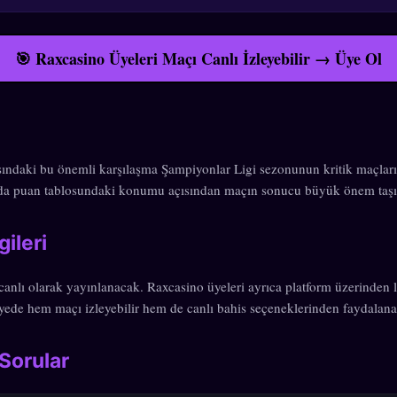
🎯 Raxcasino Üyeleri Maçı Canlı İzleyebilir → Üye Ol
sındaki bu önemli karşılaşma Şampiyonlar Ligi sezonunun kritik maçları
ın da puan tablosundaki konumu açısından maçın sonucu büyük önem taşı
gileri
anlı olarak yayınlanacak. Raxcasino üyeleri ayrıca platform üzerinden l
ayede hem maçı izleyebilir hem de canlı bahis seçeneklerinden faydalanab
Sorular