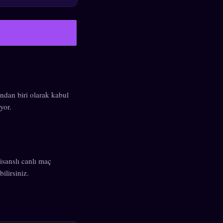
ndan biri olarak kabul
yor.
isanslı canlı maç
ilirsiniz.