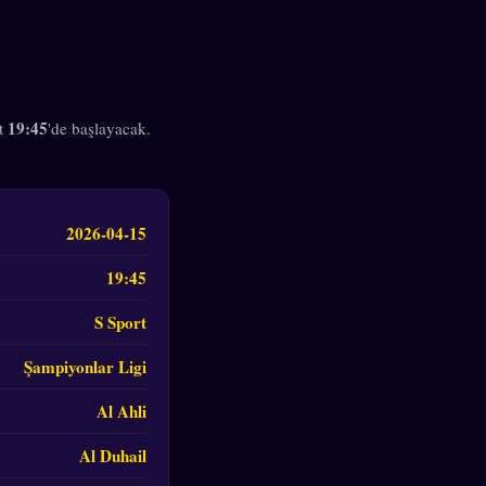
19:45
at
'de başlayacak.
2026-04-15
19:45
S Sport
Şampiyonlar Ligi
Al Ahli
Al Duhail