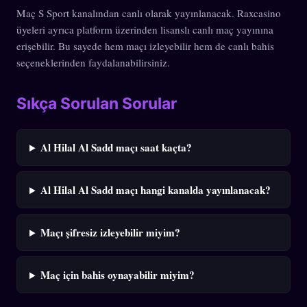
Maç S Sport kanalından canlı olarak yayınlanacak. Raxcasino
üyeleri ayrıca platform üzerinden lisanslı canlı maç yayınına
erişebilir. Bu sayede hem maçı izleyebilir hem de canlı bahis
seçeneklerinden faydalanabilirsiniz.
Sıkça Sorulan Sorular
Al Hilal Al Sadd maçı saat kaçta?
Al Hilal Al Sadd maçı hangi kanalda yayınlanacak?
Maçı şifresiz izleyebilir miyim?
Maç için bahis oynayabilir miyim?