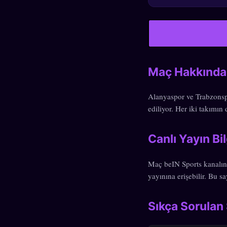
Maç Hakkında
Alanyaspor ve Trabzonspo
ediliyor. Her iki takım
Canlı Yayın Bil
Maç beIN Sports kanalınd
yayınına erişebilir. Bu s
Sıkça Sorulan 