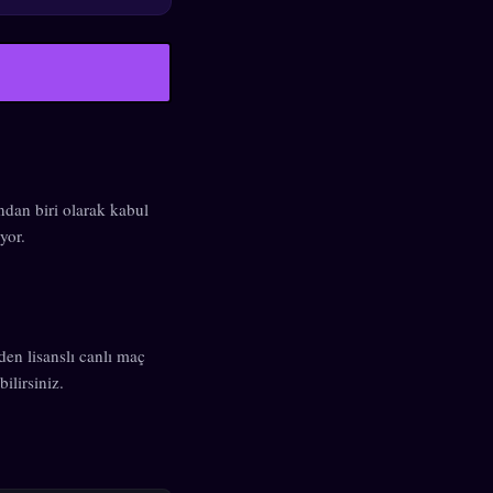
dan biri olarak kabul
yor.
en lisanslı canlı maç
ilirsiniz.