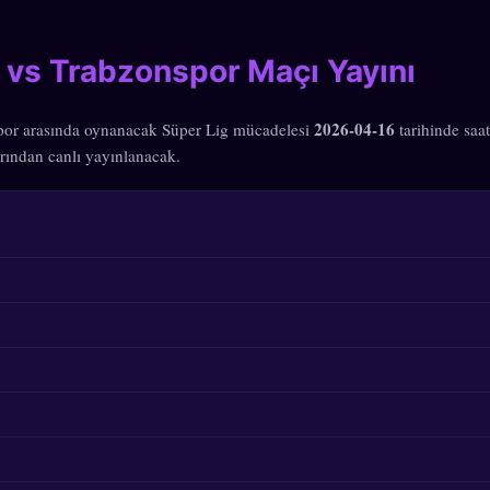
 vs Trabzonspor Maçı Yayını
2026-04-16
por arasında oynanacak Süper Lig mücadelesi
tarihinde saa
rından canlı yayınlanacak.