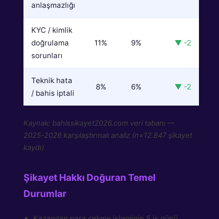
anlaşmazlığı
KYC / kimlik
doğrulama
11%
9%
▼ -2
sorunları
Teknik hata
8%
6%
▼ -2
/ bahis iptali
Kaynak: bahissikayet2026.com veri tabanı —
2025-2026 karşılaştırmalı analiz (n=12.847 şikayet
kaydı)
Şikayet Hakkı Doğuran Temel
Durumlar
Kazanılan para çekme işleminin 5 iş günü