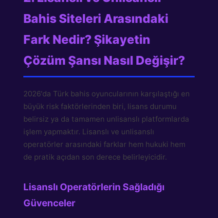
Bahis Siteleri Arasındaki
Fark Nedir? Şikayetin
Çözüm Şansı Nasıl Değişir?
2026'da Türk bahis oyuncularının karşılaştığı en
büyük risk faktörlerinden biri, lisans durumu
belirsiz ya da tamamen unlisanslı platformlarda
işlem yapmaktır. Lisanslı ve unlisanslı
operatörler arasındaki farklar hem hukuki hem
de pratik açıdan son derece belirleyicidir.
Lisanslı Operatörlerin Sağladığı
Güvenceler