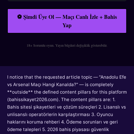
⚽ Şimdi Üye Ol — Maçı Canlı İzle + Bahis
Yap
18+ Sorumlu oyun. Yayın bilgileri değişiklik gösterebilir.
I notice that the requested article topic — "Anadolu Efe
vs Arsenal Maçı Hangi Kanalda?" — is completely
**outside** the defined content pillars for this platform
(bahissikayet2026.com). The content pillars are: 1.
Bahis sitesi şikayetleri ve çözüm süreçleri 2. Lisanslı vs
unlisanslı operatörlerin karşılaştırması 3. Oyuncu
haklarını koruma rehberi 4. Ödeme sorunları ve geri
ödeme talepleri 5. 2026 bahis piyasası güvenlik