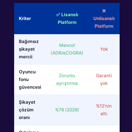
❌
✅ Lisanslı
Kriter
Unlisanslı
Platform
Platform
Bağımsız
Mevcut
şikayet
Yok
(ADR/eCOGRA)
mercii
Oyuncu
Zorunlu
Garanti
fonu
ayrıştırma
yok
güvencesi
Şikayet
%12'nin
çözüm
%78 (2026)
altı
oranı