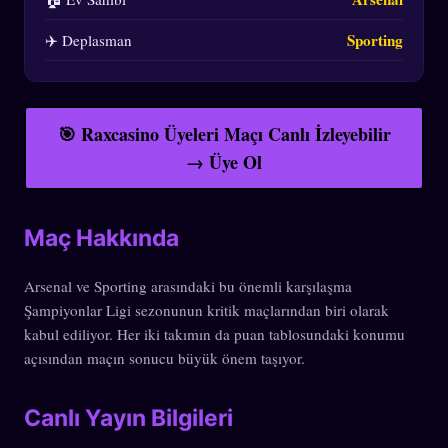
Sporting
✈️ Deplasman
🎯 Raxcasino Üyeleri Maçı Canlı İzleyebilir
→ Üye Ol
Maç Hakkında
Arsenal ve Sporting arasındaki bu önemli karşılaşma
Şampiyonlar Ligi sezonunun kritik maçlarından biri olarak
kabul ediliyor. Her iki takımın da puan tablosundaki konumu
açısından maçın sonucu büyük önem taşıyor.
Canlı Yayın Bilgileri