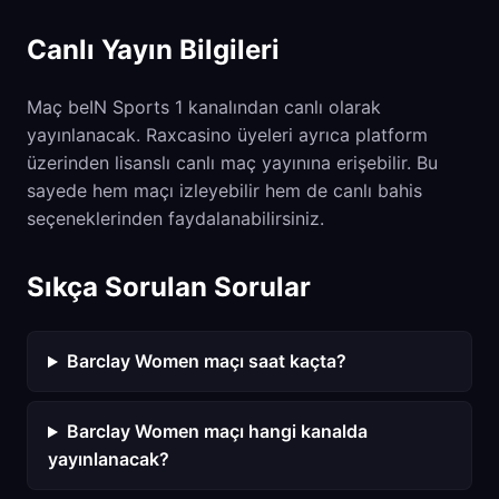
Canlı Yayın Bilgileri
Maç beIN Sports 1 kanalından canlı olarak
yayınlanacak. Raxcasino üyeleri ayrıca platform
üzerinden lisanslı canlı maç yayınına erişebilir. Bu
sayede hem maçı izleyebilir hem de canlı bahis
seçeneklerinden faydalanabilirsiniz.
Sıkça Sorulan Sorular
Barclay Women maçı saat kaçta?
Barclay Women maçı hangi kanalda
yayınlanacak?