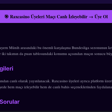
🎯 Raxcasino Üyeleri Maçı Canlı İzleyebilir → Üye Ol
yern Münih arasındaki bu önemli karşılaşma Bundesliga sezonunun krit
Her iki takımın da puan tablosundaki konumu açısından maçın sonucu bü
gileri
ndan canlı olarak yayınlanacak. Raxcasino üyeleri ayrıca platform üzeri
ayede hem maçı izleyebilir hem de canlı bahis seçeneklerinden faydalanab
Sorular