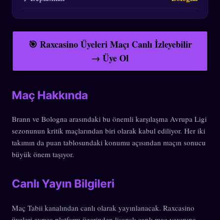
🎯 Raxcasino Üyeleri Maçı Canlı İzleyebilir
→ Üye Ol
Maç Hakkında
Brann ve Bologna arasındaki bu önemli karşılaşma Avrupa Ligi
sezonunun kritik maçlarından biri olarak kabul ediliyor. Her iki
takımın da puan tablosundaki konumu açısından maçın sonucu
büyük önem taşıyor.
Canlı Yayın Bilgileri
Maç Tabii kanalından canlı olarak yayınlanacak. Raxcasino
üyeleri ayrıca platform üzerinden lisanslı canlı maç yayınına