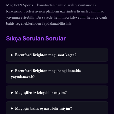
Maç beIN Sports 1 kanalından canlı olarak yayınlanacak.
Raxcasino üyeleri ayrıca platform üzerinden lisanslı canlı maç
yayınına erişebilir. Bu sayede hem maçı izleyebilir hem de canlı
bahis seçeneklerinden faydalanabilirsiniz.
Sıkça Sorulan Sorular
Brentford Brighton maçı saat kaçta?
Brentford Brighton maçı hangi kanalda
yayınlanacak?
Maçı şifresiz izleyebilir miyim?
Maç için bahis oynayabilir miyim?