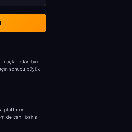
l
 maçlarından biri
maçın sonucu büyük
ca platform
em de canlı bahis