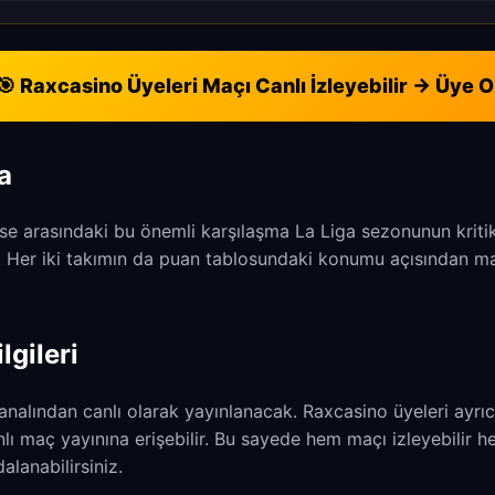
🎯 Raxcasino Üyeleri Maçı Canlı İzleyebilir → Üye O
a
e arasındaki bu önemli karşılaşma La Liga sezonunun kritik
r. Her iki takımın da puan tablosundaki konumu açısından 
lgileri
nalından canlı olarak yayınlanacak. Raxcasino üyeleri ayrı
nlı maç yayınına erişebilir. Bu sayede hem maçı izleyebilir h
lanabilirsiniz.