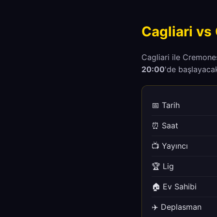
Cagliari v
Cagliari ile Cremon
20:00
'de başlayacak
📅 Tarih
⏰ Saat
📺 Yayıncı
🏆 Lig
🏠 Ev Sahibi
✈️ Deplasman