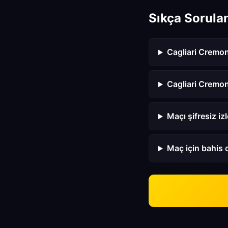
Sıkça Sorula
Cagliari Cremo
Cagliari Cremo
Maçı şifresiz iz
Maç için bahis 