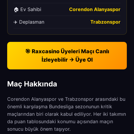
🏠 Ev Sahibi
Corendon Alanyaspor
✈️ Deplasman
Trabzonspor
🎯 Raxcasino Üyeleri Maçı Canlı
İzleyebilir → Üye Ol
Maç Hakkında
Corendon Alanyaspor ve Trabzonspor arasındaki bu
önemli karşılaşma Bundesliga sezonunun kritik
maçlarından biri olarak kabul ediliyor. Her iki takımın
da puan tablosundaki konumu açısından maçın
sonucu büyük önem taşıyor.