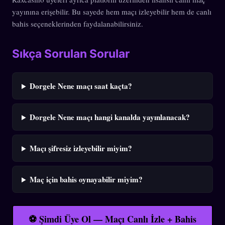
yayınına erişebilir. Bu sayede hem maçı izleyebilir hem de canlı
bahis seçeneklerinden faydalanabilirsiniz.
Sıkça Sorulan Sorular
Dorgele Nene maçı saat kaçta?
Dorgele Nene maçı hangi kanalda yayınlanacak?
Maçı şifresiz izleyebilir miyim?
Maç için bahis oynayabilir miyim?
⚽ Şimdi Üye Ol — Maçı Canlı İzle + Bahis