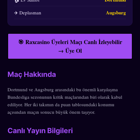
Augsburg
✈️ Deplasman
🎯 Raxcasino Üyeleri Maçı Canlı İzleyebilir
→ Üye Ol
Maç Hakkında
Dortmund ve Augsburg arasındaki bu önemli karşılaşma
Bundesliga sezonunun kritik maçlarından biri olarak kabul
ediliyor. Her iki takımın da puan tablosundaki konumu
açısından maçın sonucu büyük önem taşıyor.
Canlı Yayın Bilgileri