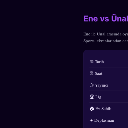
Ene vs Ünal
Ene ile Ünal arasında o
Sports. ekranlarından ca
📅 Tarih
⏰ Saat
📺 Yayıncı
🏆 Lig
🏠 Ev Sahibi
✈️ Deplasman