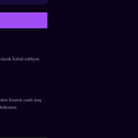
larak kabul ediliyor.
den lisanslı canlı maç
ilirsiniz.