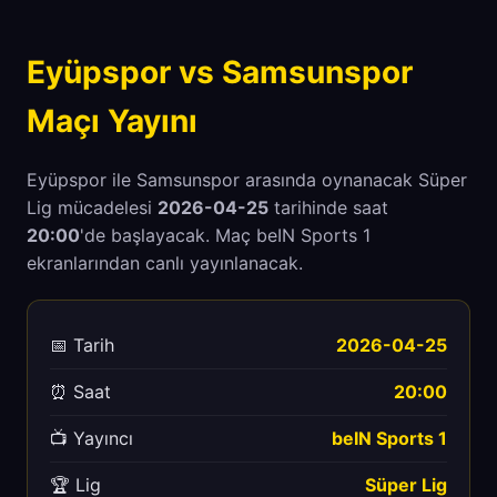
Eyüpspor vs Samsunspor
Maçı Yayını
Eyüpspor ile Samsunspor arasında oynanacak Süper
Lig mücadelesi
2026-04-25
tarihinde saat
20:00
'de başlayacak. Maç beIN Sports 1
ekranlarından canlı yayınlanacak.
📅 Tarih
2026-04-25
⏰ Saat
20:00
📺 Yayıncı
beIN Sports 1
🏆 Lig
Süper Lig