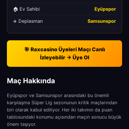
🏠 Ev Sahibi
Eyüpspor
✈️ Deplasman
Samsunspor
🎯 Raxcasino Üyeleri Maçı Canlı
İzleyebilir → Üye Ol
Maç Hakkında
Eyüpspor ve Samsunspor arasındaki bu önemli
karşılaşma Süper Lig sezonunun kritik maçlarından
biri olarak kabul ediliyor. Her iki takımın da puan
tablosundaki konumu açısından maçın sonucu büyük
önem taşıyor.