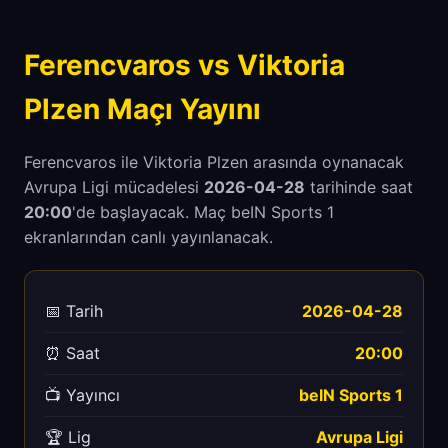
Ferencvaros vs Viktoria
Plzen Maçı Yayını
Ferencvaros ile Viktoria Plzen arasında oynanacak
Avrupa Ligi mücadelesi
2026-04-28
tarihinde saat
20:00
'de başlayacak. Maç beIN Sports 1
ekranlarından canlı yayınlanacak.
📅 Tarih
2026-04-28
⏰ Saat
20:00
📺 Yayıncı
beIN Sports 1
🏆 Lig
Avrupa Ligi