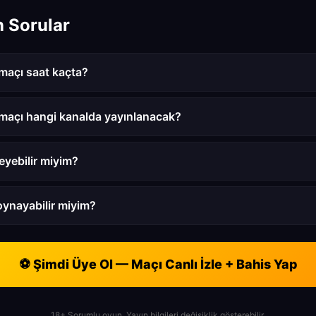
n Sorular
maçı saat kaçta?
 maçı hangi kanalda yayınlanacak?
leyebilir miyim?
oynayabilir miyim?
⚽ Şimdi Üye Ol — Maçı Canlı İzle + Bahis Yap
18+ Sorumlu oyun. Yayın bilgileri değişiklik gösterebilir.