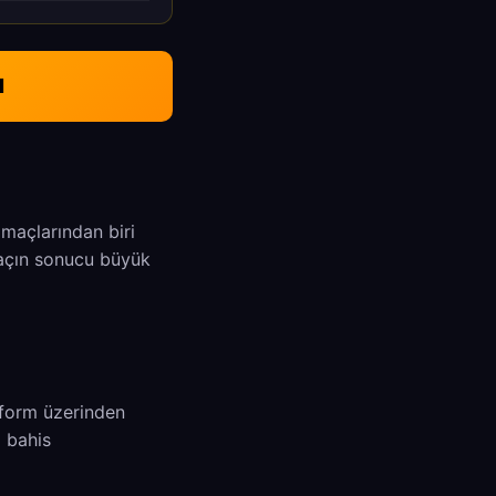
l
maçlarından biri
maçın sonucu büyük
tform üzerinden
ı bahis