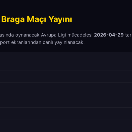
 Braga Maçı Yayını
arasında oynanacak Avrupa Ligi mücadelesi
2026-04-29
tar
ort ekranlarından canlı yayınlanacak.