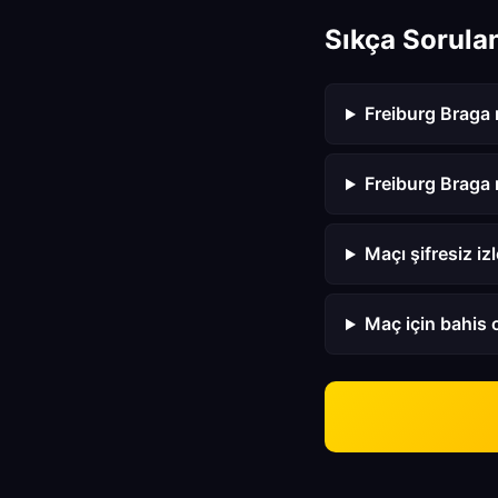
Sıkça Sorula
Freiburg Braga 
Freiburg Braga
Maçı şifresiz iz
Maç için bahis 