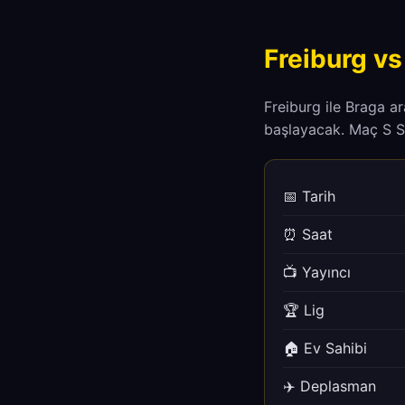
Freiburg vs
Freiburg ile Braga 
başlayacak. Maç S Sp
📅 Tarih
⏰ Saat
📺 Yayıncı
🏆 Lig
🏠 Ev Sahibi
✈️ Deplasman