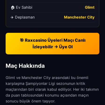
🏠 Ev Sahibi
Glimt
✈️ Deplasman
Manchester City
🎯 Raxcasino Üyeleri Maçı Canlı
İzleyebilir → Üye Ol
Maç Hakkında
Glimt ve Manchester City arasındaki bu önemli
karşılaşma Şampiyonlar Ligi sezonunun kritik
maçlarından biri olarak kabul ediliyor. Her iki takımın
da puan tablosundaki konumu açısından maçın
sonucu büyük önem taşıyor.