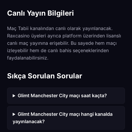
Canlı Yayın Bilgileri
Maç Tabii kanalından canlı olarak yayınlanacak.
Raxcasino üyeleri ayrıca platform üzerinden lisanslı
canlı maç yayınına erişebilir. Bu sayede hem maçı
izleyebilir hem de canlı bahis seçeneklerinden
faydalanabilirsiniz.
Sıkça Sorulan Sorular
Glimt Manchester City maçı saat kaçta?
Glimt Manchester City maçı hangi kanalda
yayınlanacak?