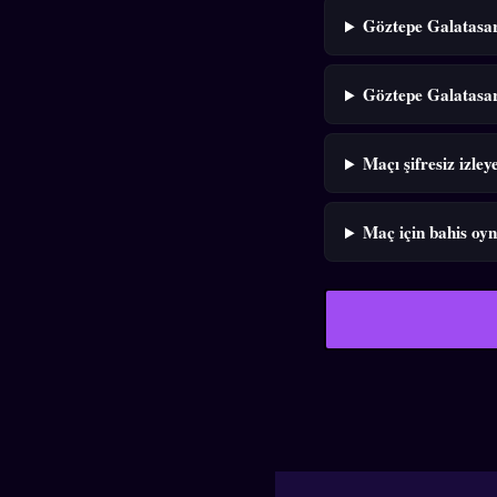
Göztepe Galatasar
Göztepe Galatasar
Maçı şifresiz izle
Maç için bahis oy