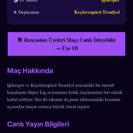
Keçiörengücü Trendyol
✈️ Deplasman
🎯 Raxcasino Üyeleri Maçı Canlı İzleyebilir
→ Üye Ol
Maç Hakkında
Iğdırspor ve Keçiörengücü Trendyol arasındaki bu önemli
karşılaşma Süper Lig sezonunun kritik maçlarından biri olarak
kabul ediliyor. Her iki takımın da puan tablosundaki konumu
açısından maçın sonucu büyük önem taşıyor.
Canlı Yayın Bilgileri