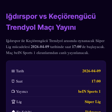
Iğdırspor vs Keçiörengücü
Trendyol Maçı Yayını
Iğdırspor ile Keçiörengücü Trendyol arasında oynanacak Süper
2026-04-09
17:00
Lig mücadelesi
tarihinde saat
'de başlayacak.
Maç beIN Sports 1 ekranlarından canlı yayınlanacak.
2026-04-09
📅 Tarih
17:00
⏰ Saat
beIN Sports 1
📺 Yayıncı
Süper Lig
🏆 Lig
Iğdırspor
🏠 Ev Sahibi