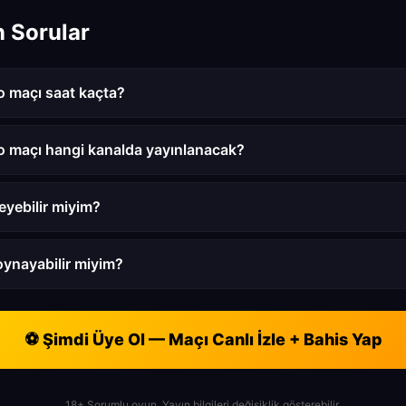
n Sorular
o maçı saat kaçta?
o maçı hangi kanalda yayınlanacak?
leyebilir miyim?
oynayabilir miyim?
⚽ Şimdi Üye Ol — Maçı Canlı İzle + Bahis Yap
18+ Sorumlu oyun. Yayın bilgileri değişiklik gösterebilir.