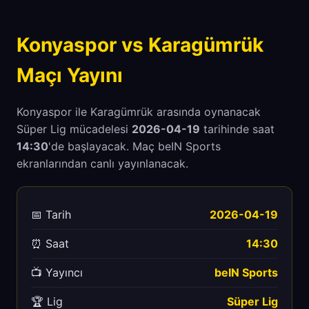
Konyaspor vs Karagümrük
Maçı Yayını
Konyaspor ile Karagümrük arasında oynanacak
Süper Lig mücadelesi
2026-04-19
tarihinde saat
14:30
'de başlayacak. Maç beIN Sports
ekranlarından canlı yayınlanacak.
📅 Tarih
2026-04-19
⏰ Saat
14:30
📺 Yayıncı
beIN Sports
🏆 Lig
Süper Lig