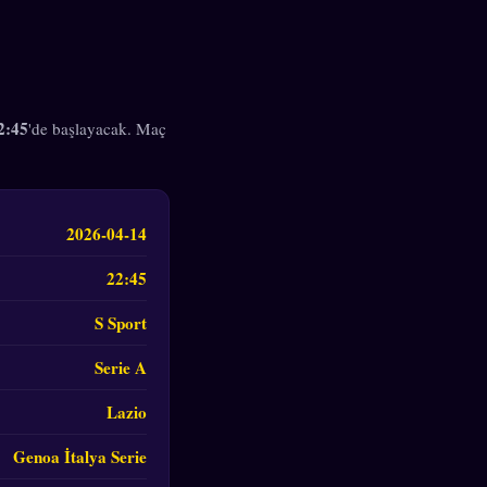
2:45
'de başlayacak. Maç
2026-04-14
22:45
S Sport
Serie A
Lazio
Genoa İtalya Serie