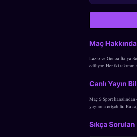
Maç Hakkında
Lazio ve Genoa İtalya Se
ediliyor. Her iki takım
Canlı Yayın Bil
Maç S Sport kanalından c
yayınına erişebilir. Bu s
Sıkça Sorulan 