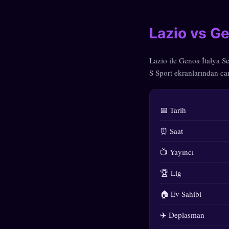
Lazio vs Ge
Lazio ile Genoa İtalya S
S Sport ekranlarından ca
📅 Tarih
⏰ Saat
📺 Yayıncı
🏆 Lig
🏠 Ev Sahibi
✈️ Deplasman