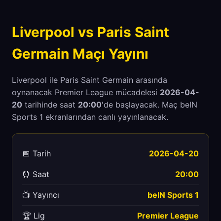
Liverpool vs Paris Saint
Germain Maçı Yayını
Liverpool ile Paris Saint Germain arasında
oynanacak Premier League mücadelesi
2026-04-
20
tarihinde saat
20:00
'de başlayacak. Maç beIN
Sports 1 ekranlarından canlı yayınlanacak.
📅 Tarih
2026-04-20
⏰ Saat
20:00
📺 Yayıncı
beIN Sports 1
🏆 Lig
Premier League