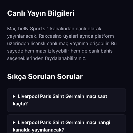
Canlı Yayın Bilgileri
Maç beIN Sports 1 kanalından canlı olarak
yayınlanacak. Raxcasino üyeleri ayrıca platform
üzerinden lisanslı canlı maç yayınına erişebilir. Bu
sayede hem maçı izleyebilir hem de canlı bahis
seçeneklerinden faydalanabilirsiniz.
Sıkça Sorulan Sorular
Liverpool Paris Saint Germain maçı saat
kaçta?
Liverpool Paris Saint Germain maçı hangi
kanalda yayınlanacak?