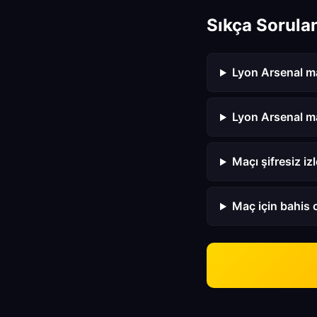
Sıkça Sorula
Lyon Arsenal ma
Lyon Arsenal m
Maçı şifresiz iz
Maç için bahis 