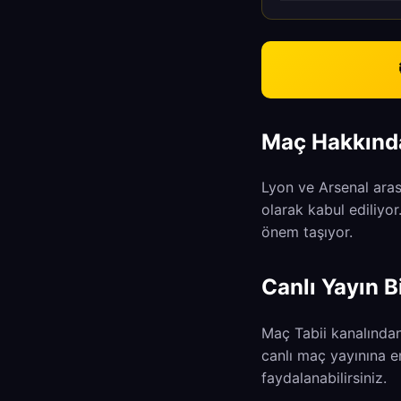
Maç Hakkınd
Lyon ve Arsenal aras
olarak kabul ediliyo
önem taşıyor.
Canlı Yayın Bi
Maç Tabii kanalından
canlı maç yayınına e
faydalanabilirsiniz.