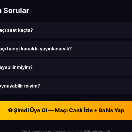
n Sorular
çı saat kaçta?
açı hangi kanalda yayınlanacak?
leyebilir miyim?
oynayabilir miyim?
⚽ Şimdi Üye Ol — Maçı Canlı İzle + Bahis Yap
18+ Sorumlu oyun. Yayın bilgileri değişiklik gösterebilir.