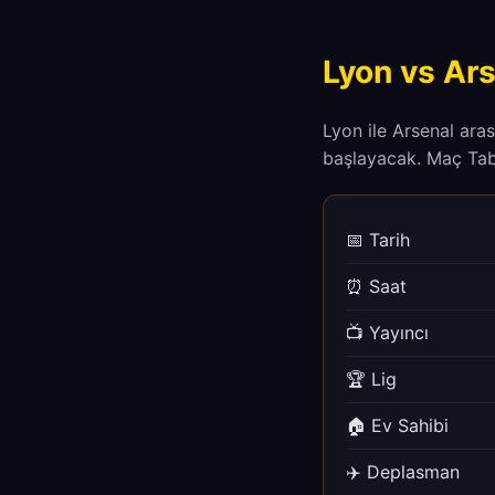
Lyon vs Ars
Lyon ile Arsenal ar
başlayacak. Maç Tabi
📅 Tarih
⏰ Saat
📺 Yayıncı
🏆 Lig
🏠 Ev Sahibi
✈️ Deplasman