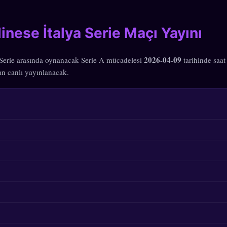
inese İtalya Serie Maçı Yayını
2026-04-09
 Serie arasında oynanacak Serie A mücadelesi
tarihinde saa
n canlı yayınlanacak.