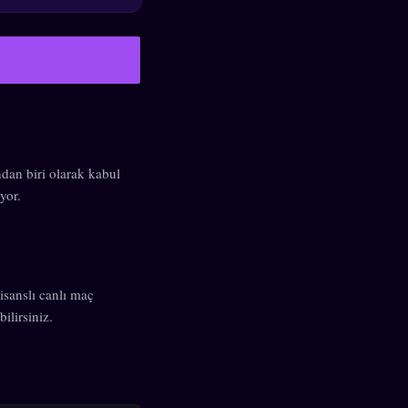
dan biri olarak kabul
yor.
isanslı canlı maç
ilirsiniz.