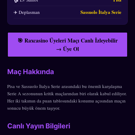
Sassuolo İtalya Serie
✈️ Deplasman
🎯 Raxcasino Üyeleri Maçı Canlı İzleyebilir
→ Üye Ol
Maç Hakkında
Pisa ve Sassuolo İtalya Serie arasındaki bu önemli karşılaşma
Serie A sezonunun kritik maçlarından biri olarak kabul ediliyor.
Her iki takımın da puan tablosundaki konumu açısından maçın
sonucu büyük önem taşıyor.
Canlı Yayın Bilgileri