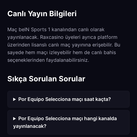
Canlı Yayın Bilgileri
Maç beIN Sports 1 kanalından canlı olarak
yayınlanacak. Raxcasino üyeleri ayrıca platform
üzerinden lisanslı canlı maç yayınına erişebilir. Bu
sayede hem maçı izleyebilir hem de canlı bahis
seçeneklerinden faydalanabilirsiniz.
Sıkça Sorulan Sorular
Por Equipo Selecciona maçı saat kaçta?
Por Equipo Selecciona maçı hangi kanalda
yayınlanacak?