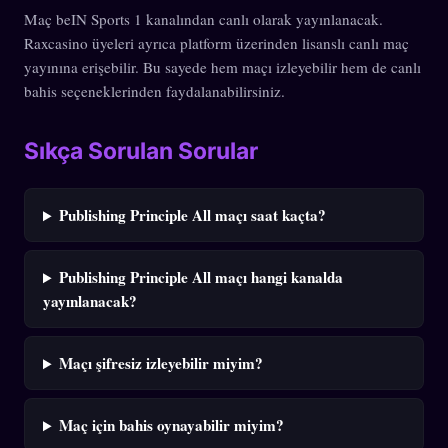
Maç beIN Sports 1 kanalından canlı olarak yayınlanacak.
Raxcasino üyeleri ayrıca platform üzerinden lisanslı canlı maç
yayınına erişebilir. Bu sayede hem maçı izleyebilir hem de canlı
bahis seçeneklerinden faydalanabilirsiniz.
Sıkça Sorulan Sorular
Publishing Principle All maçı saat kaçta?
Publishing Principle All maçı hangi kanalda
yayınlanacak?
Maçı şifresiz izleyebilir miyim?
Maç için bahis oynayabilir miyim?