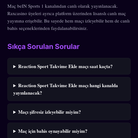
Maç beIN Sports 1 kanalından canlı olarak yayınlanacak.
Raxcasino üyeleri ayrıca platform üzerinden lisanslı canlı maç
yayınına erişebilir. Bu sayede hem maçı izleyebilir hem de canlı
bahis seçeneklerinden faydalanabilirsiniz.
Sıkça Sorulan Sorular
Reaction Sport Takvime Ekle maçı saat kaçta?
Reaction Sport Takvime Ekle maçı hangi kanalda
yayınlanacak?
Maçı şifresiz izleyebilir miyim?
Maç için bahis oynayabilir miyim?