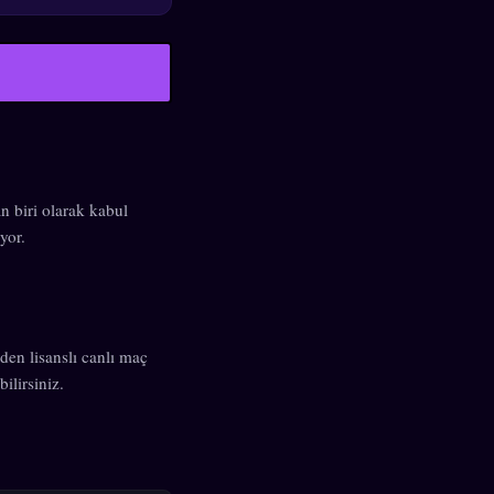
 biri olarak kabul
yor.
den lisanslı canlı maç
ilirsiniz.