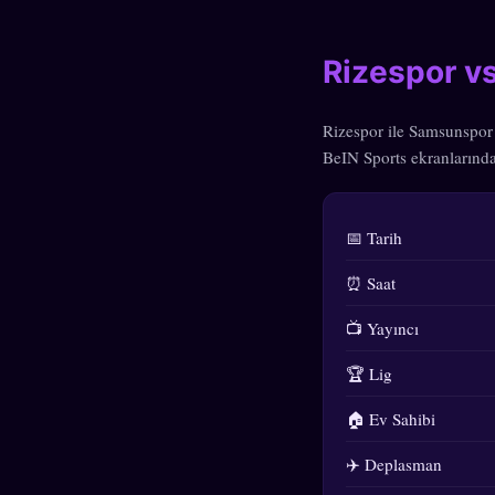
Rizespor v
Rizespor ile Samsunspor
BeIN Sports ekranlarında
📅 Tarih
⏰ Saat
📺 Yayıncı
🏆 Lig
🏠 Ev Sahibi
✈️ Deplasman