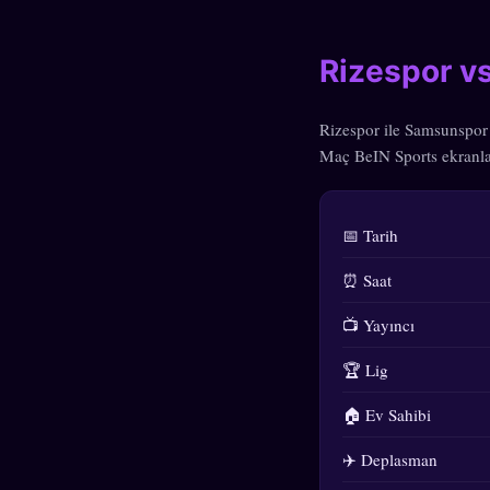
Rizespor v
Rizespor ile Samsunspor
Maç BeIN Sports ekranla
📅 Tarih
⏰ Saat
📺 Yayıncı
🏆 Lig
🏠 Ev Sahibi
✈️ Deplasman