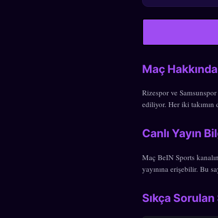
Maç Hakkında
Rizespor ve Samsunspor 
ediliyor. Her iki takım
Canlı Yayın Bil
Maç BeIN Sports kanalınd
yayınına erişebilir. Bu s
Sıkça Sorulan 