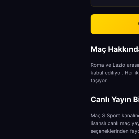
Maç Hakkınd
Roma ve Lazio arasın
kabul ediliyor. Her
taşıyor.
Canlı Yayın Bi
Maç S Sport kanalınd
lisanslı canlı maç ya
seçeneklerinden fayda