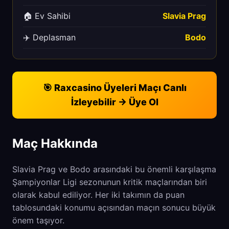
🏠 Ev Sahibi
Slavia Prag
✈️ Deplasman
Bodo
🎯 Raxcasino Üyeleri Maçı Canlı
İzleyebilir → Üye Ol
Maç Hakkında
Slavia Prag ve Bodo arasındaki bu önemli karşılaşma
Şampiyonlar Ligi sezonunun kritik maçlarından biri
olarak kabul ediliyor. Her iki takımın da puan
tablosundaki konumu açısından maçın sonucu büyük
önem taşıyor.