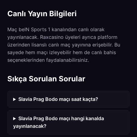
Canlı Yayın Bilgileri
Maç beIN Sports 1 kanalından canlı olarak
yayınlanacak. Raxcasino üyeleri ayrıca platform
üzerinden lisanslı canlı maç yayınına erişebilir. Bu
sayede hem maçı izleyebilir hem de canlı bahis
seçeneklerinden faydalanabilirsiniz.
Sıkça Sorulan Sorular
Slavia Prag Bodo maçı saat kaçta?
Slavia Prag Bodo maçı hangi kanalda
yayınlanacak?