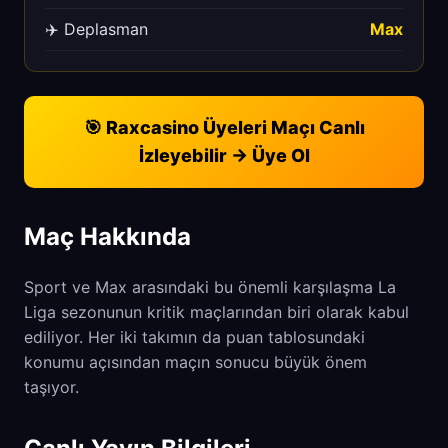
✈️ Deplasman
Max
🎯 Raxcasino Üyeleri Maçı Canlı
İzleyebilir → Üye Ol
Maç Hakkında
Sport ve Max arasındaki bu önemli karşılaşma La
Liga sezonunun kritik maçlarından biri olarak kabul
ediliyor. Her iki takımın da puan tablosundaki
konumu açısından maçın sonucu büyük önem
taşıyor.