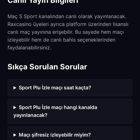
Canlı Yayın Bilgileri
Maç S Sport kanalından canlı olarak yayınlanacak.
Raxcasino üyeleri ayrıca platform üzerinden lisanslı
canlı maç yayınına erişebilir. Bu sayede hem maçı
izleyebilir hem de canlı bahis seçeneklerinden
faydalanabilirsiniz.
Sıkça Sorulan Sorular
Sport Plu İzle maçı saat kaçta?
Sport Plu İzle maçı hangi kanalda
yayınlanacak?
Maçı şifresiz izleyebilir miyim?