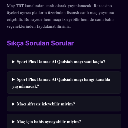
Maç TRT kanalından canlı olarak yayınlanacak. Raxcasino
üyeleri ayrıca platform üzerinden lisanslı canlı maç yayınına
erişebilir. Bu sayede hem maçı izleyebilir hem de canlı bahis
seçeneklerinden faydalanabilirsiniz.
Sıkça Sorulan Sorular
Sport Plus Damac Al Qadsiah maçı saat kaçta?
Sport Plus Damac Al Qadsiah maçı hangi kanalda
yayınlanacak?
Maçı şifresiz izleyebilir miyim?
Maç için bahis oynayabilir miyim?