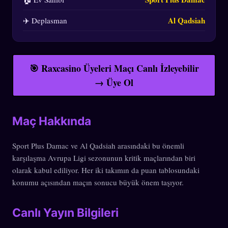
Al Qadsiah
✈️ Deplasman
🎯 Raxcasino Üyeleri Maçı Canlı İzleyebilir
→ Üye Ol
Maç Hakkında
Sport Plus Damac ve Al Qadsiah arasındaki bu önemli
karşılaşma Avrupa Ligi sezonunun kritik maçlarından biri
olarak kabul ediliyor. Her iki takımın da puan tablosundaki
konumu açısından maçın sonucu büyük önem taşıyor.
Canlı Yayın Bilgileri