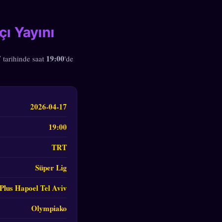
ı Yayını
7
19:00
tarihinde saat
'de
2026-04-17
19:00
TRT
Süper Lig
Plus Hapoel Tel Aviv
Olympiako