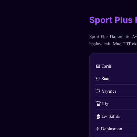
Sport Plus 
Sport Plus Hapoel Tel A
başlayacak. Maç TRT ekr
📅 Tarih
⏰ Saat
📺 Yayıncı
🏆 Lig
🏠 Ev Sahibi
✈️ Deplasman