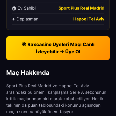
🏠 Ev Sahibi
Sport Plus Real Madrid
✈️ Deplasman
Hapoel Tel Aviv
🎯 Raxcasino Üyeleri Maçı Canlı
İzleyebilir → Üye Ol
Maç Hakkında
Sport Plus Real Madrid ve Hapoel Tel Aviv
arasındaki bu önemli karşılaşma Serie A sezonunun
kritik maçlarından biri olarak kabul ediliyor. Her iki
takımın da puan tablosundaki konumu açısından
maçın sonucu büyük önem taşıyor.