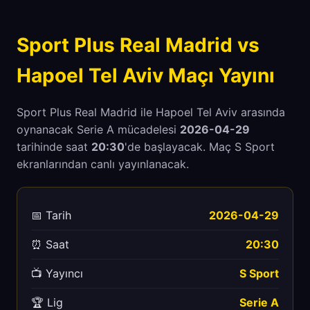
Sport Plus Real Madrid vs
Hapoel Tel Aviv Maçı Yayını
Sport Plus Real Madrid ile Hapoel Tel Aviv arasında
oynanacak Serie A mücadelesi
2026-04-29
tarihinde saat
20:30
'de başlayacak. Maç S Sport
ekranlarından canlı yayınlanacak.
📅 Tarih
2026-04-29
⏰ Saat
20:30
📺 Yayıncı
S Sport
🏆 Lig
Serie A