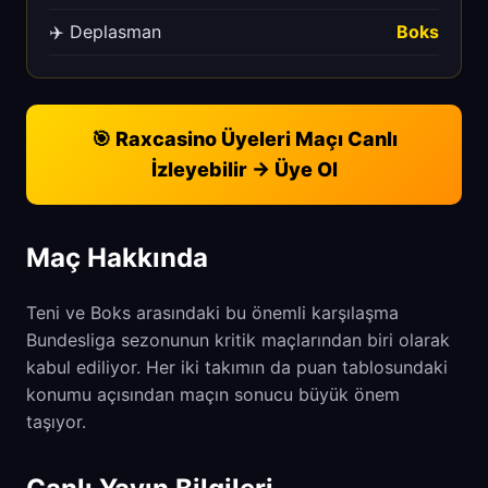
✈️ Deplasman
Boks
🎯 Raxcasino Üyeleri Maçı Canlı
İzleyebilir → Üye Ol
Maç Hakkında
Teni ve Boks arasındaki bu önemli karşılaşma
Bundesliga sezonunun kritik maçlarından biri olarak
kabul ediliyor. Her iki takımın da puan tablosundaki
konumu açısından maçın sonucu büyük önem
taşıyor.