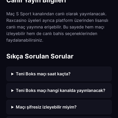
Canlı Yayın Bilgileri
Maç S Sport kanalından canlı olarak yayınlanacak.
Raxcasino üyeleri ayrıca platform üzerinden lisanslı
canlı maç yayınına erişebilir. Bu sayede hem maçı
izleyebilir hem de canlı bahis seçeneklerinden
faydalanabilirsiniz.
Sıkça Sorulan Sorular
Teni Boks maçı saat kaçta?
Teni Boks maçı hangi kanalda yayınlanacak?
Maçı şifresiz izleyebilir miyim?