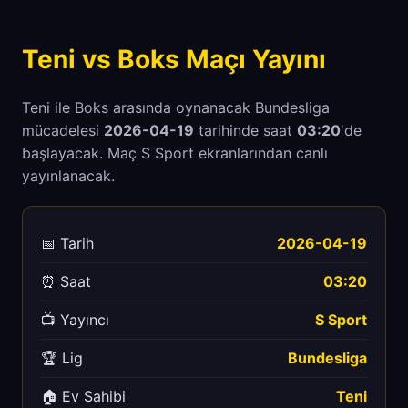
Teni vs Boks Maçı Yayını
Teni ile Boks arasında oynanacak Bundesliga
mücadelesi
2026-04-19
tarihinde saat
03:20
'de
başlayacak. Maç S Sport ekranlarından canlı
yayınlanacak.
📅 Tarih
2026-04-19
⏰ Saat
03:20
📺 Yayıncı
S Sport
🏆 Lig
Bundesliga
🏠 Ev Sahibi
Teni