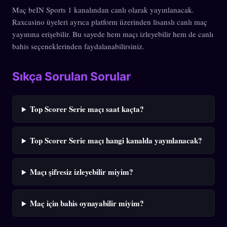
Maç beIN Sports 1 kanalından canlı olarak yayınlanacak.
Raxcasino üyeleri ayrıca platform üzerinden lisanslı canlı maç
yayınına erişebilir. Bu sayede hem maçı izleyebilir hem de canlı
bahis seçeneklerinden faydalanabilirsiniz.
Sıkça Sorulan Sorular
Top Scorer Serie maçı saat kaçta?
Top Scorer Serie maçı hangi kanalda yayınlanacak?
Maçı şifresiz izleyebilir miyim?
Maç için bahis oynayabilir miyim?