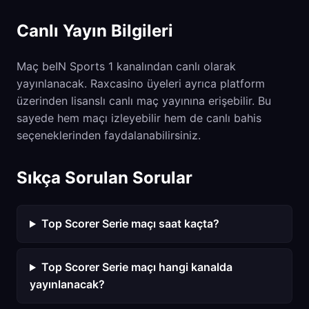
Canlı Yayın Bilgileri
Maç beIN Sports 1 kanalından canlı olarak
yayınlanacak. Raxcasino üyeleri ayrıca platform
üzerinden lisanslı canlı maç yayınına erişebilir. Bu
sayede hem maçı izleyebilir hem de canlı bahis
seçeneklerinden faydalanabilirsiniz.
Sıkça Sorulan Sorular
Top Scorer Serie maçı saat kaçta?
Top Scorer Serie maçı hangi kanalda
yayınlanacak?