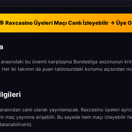
🎯 Raxcasino Üyeleri Maçı Canlı İzleyebilir → Üye O
a
arasındaki bu önemli karşılaşma Bundesliga sezonunun kriti
r. Her iki takımın da puan tablosundaki konumu açısından 
lgileri
nalından canlı olarak yayınlanacak. Raxcasino üyeleri ayrı
nlı maç yayınına erişebilir. Bu sayede hem maçı izleyebilir h
lanabilirsiniz.