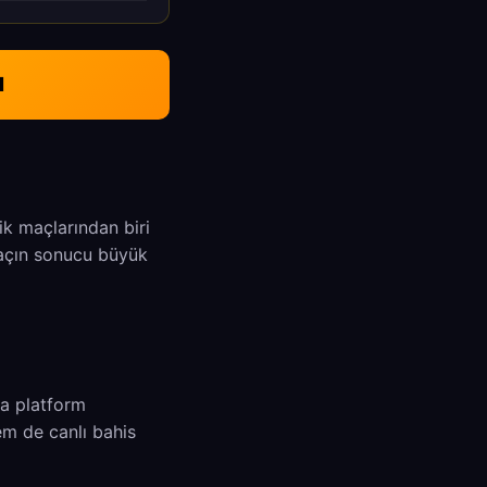
l
k maçlarından biri
maçın sonucu büyük
ca platform
em de canlı bahis