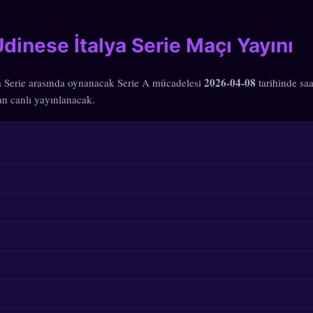
dinese İtalya Serie Maçı Yayını
2026-04-08
a Serie arasında oynanacak Serie A mücadelesi
tarihinde sa
n canlı yayınlanacak.