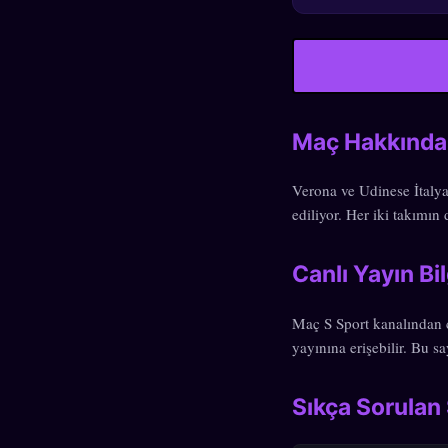
Maç Hakkında
Verona ve Udinese İtalya
ediliyor. Her iki takım
Canlı Yayın Bil
Maç S Sport kanalından c
yayınına erişebilir. Bu s
Sıkça Sorulan 