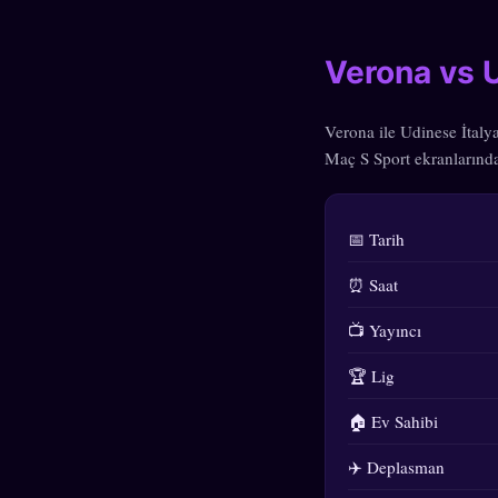
Verona vs U
Verona ile Udinese İtaly
Maç S Sport ekranlarında
📅 Tarih
⏰ Saat
📺 Yayıncı
🏆 Lig
🏠 Ev Sahibi
✈️ Deplasman