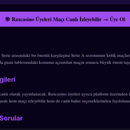
🎯 Raxcasino Üyeleri Maçı Canlı İzleyebilir → Üye Ol
 Serie arasındaki bu önemli karşılaşma Serie A sezonunun kritik maçlar
ın da puan tablosundaki konumu açısından maçın sonucu büyük önem taşı
gileri
anlı olarak yayınlanacak. Raxcasino üyeleri ayrıca platform üzerinden l
ayede hem maçı izleyebilir hem de canlı bahis seçeneklerinden faydalanab
Sorular