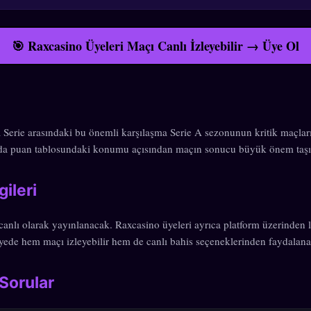
🎯 Raxcasino Üyeleri Maçı Canlı İzleyebilir → Üye Ol
 Serie arasındaki bu önemli karşılaşma Serie A sezonunun kritik maçlar
ın da puan tablosundaki konumu açısından maçın sonucu büyük önem taşı
gileri
anlı olarak yayınlanacak. Raxcasino üyeleri ayrıca platform üzerinden l
ayede hem maçı izleyebilir hem de canlı bahis seçeneklerinden faydalanab
Sorular