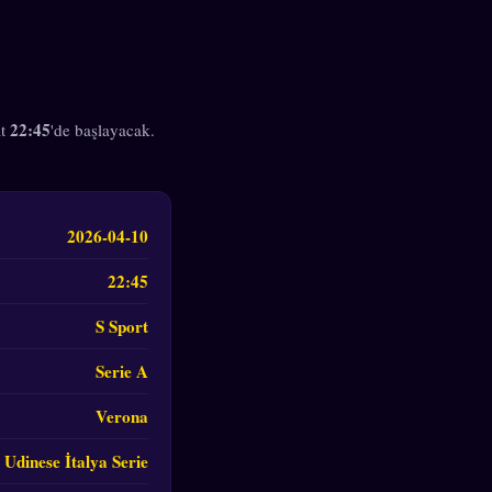
22:45
at
'de başlayacak.
2026-04-10
22:45
S Sport
Serie A
Verona
Udinese İtalya Serie