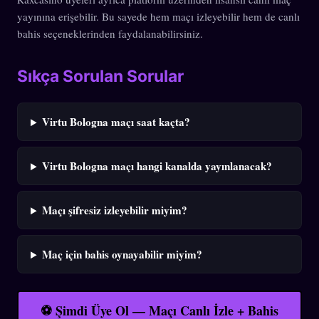
yayınına erişebilir. Bu sayede hem maçı izleyebilir hem de canlı
bahis seçeneklerinden faydalanabilirsiniz.
Sıkça Sorulan Sorular
Virtu Bologna maçı saat kaçta?
Virtu Bologna maçı hangi kanalda yayınlanacak?
Maçı şifresiz izleyebilir miyim?
Maç için bahis oynayabilir miyim?
⚽ Şimdi Üye Ol — Maçı Canlı İzle + Bahis