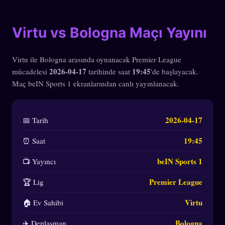
Virtu vs Bologna Maçı Yayını
Virtu ile Bologna arasında oynanacak Premier League
2026-04-17
19:45
mücadelesi
tarihinde saat
'de başlayacak.
Maç beIN Sports 1 ekranlarından canlı yayınlanacak.
2026-04-17
📅 Tarih
19:45
⏰ Saat
beIN Sports 1
📺 Yayıncı
Premier League
🏆 Lig
Virtu
🏠 Ev Sahibi
Bologna
✈️ Deplasman