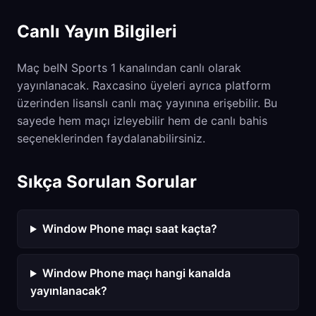
Canlı Yayın Bilgileri
Maç beIN Sports 1 kanalından canlı olarak
yayınlanacak. Raxcasino üyeleri ayrıca platform
üzerinden lisanslı canlı maç yayınına erişebilir. Bu
sayede hem maçı izleyebilir hem de canlı bahis
seçeneklerinden faydalanabilirsiniz.
Sıkça Sorulan Sorular
Window Phone maçı saat kaçta?
Window Phone maçı hangi kanalda
yayınlanacak?