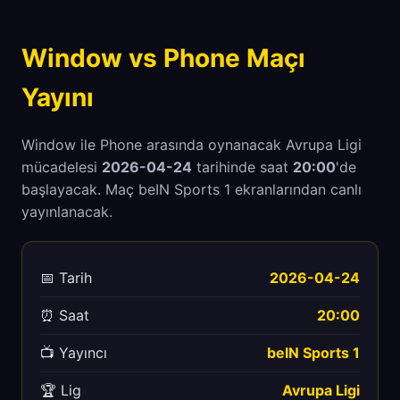
Window vs Phone Maçı
Yayını
Window ile Phone arasında oynanacak Avrupa Ligi
mücadelesi
2026-04-24
tarihinde saat
20:00
'de
başlayacak. Maç beIN Sports 1 ekranlarından canlı
yayınlanacak.
📅 Tarih
2026-04-24
⏰ Saat
20:00
📺 Yayıncı
beIN Sports 1
🏆 Lig
Avrupa Ligi