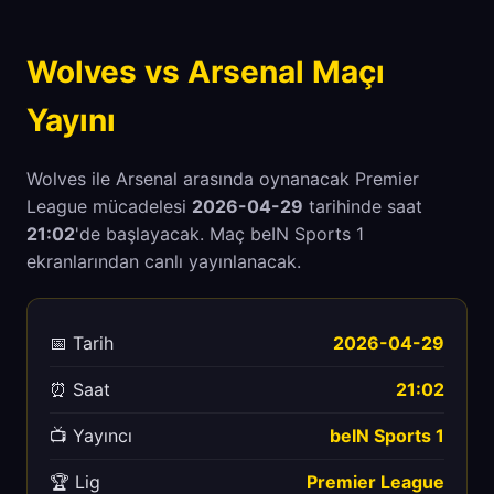
Wolves vs Arsenal Maçı
Yayını
Wolves ile Arsenal arasında oynanacak Premier
League mücadelesi
2026-04-29
tarihinde saat
21:02
'de başlayacak. Maç beIN Sports 1
ekranlarından canlı yayınlanacak.
📅 Tarih
2026-04-29
⏰ Saat
21:02
📺 Yayıncı
beIN Sports 1
🏆 Lig
Premier League